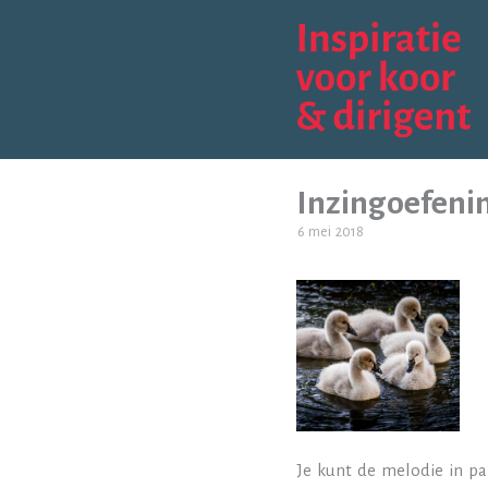
Ga
naar
de
inhoud
Inzingoefeni
6 mei 2018
Je kunt de melodie in pa