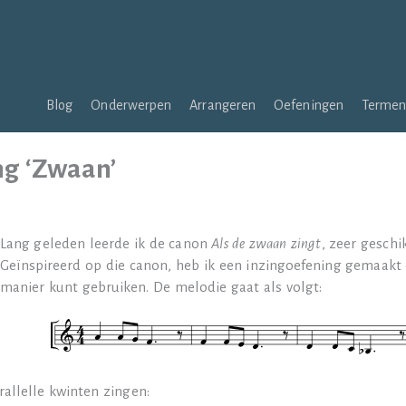
Blog
Onderwerpen
Arrangeren
Oefeningen
Terme
ng ‘Zwaan’
Lang geleden leerde ik de canon
Als de zwaan zingt
, zeer geschi
Geïnspireerd op die canon, heb ik een inzingoefening gemaakt
manier kunt gebruiken. De melodie gaat als volgt:
rallelle kwinten zingen: