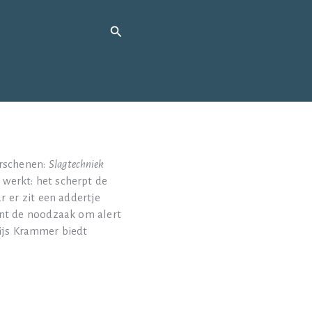
Zoeken
n
erschenen:
Slagtechniek
 werkt: het scherpt de
 er zit een addertje
jnt de noodzaak om alert
Tijs Krammer biedt