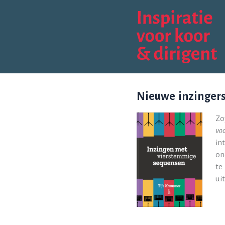
Ga
naar
de
inhoud
Nieuwe inzinger
Zo
vo
in
on
te
ui