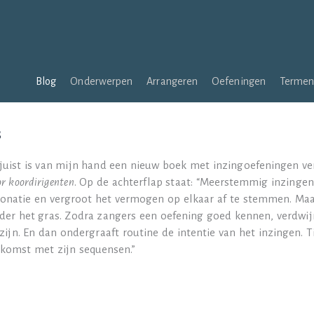
Blog
Onderwerpen
Arrangeren
Oefeningen
Terme
s
juist is van mijn hand een nieuw boek met inzingoefeningen v
or koordirigenten
. Op de achterflap staat: “Meerstemmig inzingen
tonatie en vergroot het vermogen op elkaar af te stemmen. Maar
der het gras. Zodra zangers een oefening goed kennen, verdwi
 zijn. En dan ondergraaft routine de intentie van het inzingen. 
tkomst met zijn sequensen.”