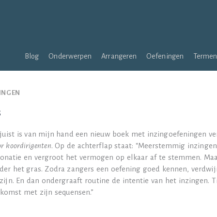
Blog
Onderwerpen
Arrangeren
Oefeningen
Terme
INGEN
s
juist is van mijn hand een nieuw boek met inzingoefeningen v
or koordirigenten
. Op de achterflap staat: “Meerstemmig inzingen
tonatie en vergroot het vermogen op elkaar af te stemmen. Maar
der het gras. Zodra zangers een oefening goed kennen, verdwi
 zijn. En dan ondergraaft routine de intentie van het inzingen. 
tkomst met zijn sequensen.”