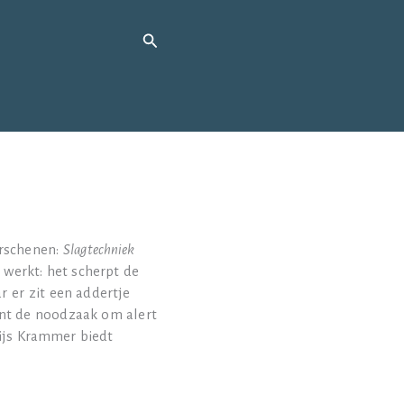
Zoeken
n
erschenen:
Slagtechniek
 werkt: het scherpt de
 er zit een addertje
jnt de noodzaak om alert
Tijs Krammer biedt