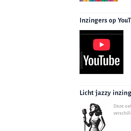
Inzingers op You
Licht jazzy inzin
Deze oef
verschil