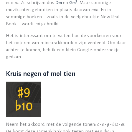
een
m
. Ze schrijven dus
en
. Maar sommige
muzikanten gebruiken in plaats daarvan
min
. En in
sommige boeken – zoals in de veelgebruikte New Real
Book – wordt
mi
gebruikt.
Het is interessant om te weten hoe de voorkeuren voor
het noteren van mineurakkoorden zijn verdeeld. Om daar
achter te komen, heb ik een klein Google-onderzoekje
gedaan.
Kruis negen of mol tien
Neem het akkoord met de volgende tonen:
c
-
e
-
g
-
bes
-
es
.
(Je komt deze samenklank ook tegen met een
dis
in