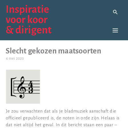
Ga
naar
Zoeken
de
inhoud
Slecht gekozen maatsoorten
6 mei 2020
Je zou verwachten dat als je bladmuziek aanschaft die
officieel gepubliceerd is, de noten in orde zijn. Helaas is
dat niet altijd het geval. In dit bericht staan een paar –